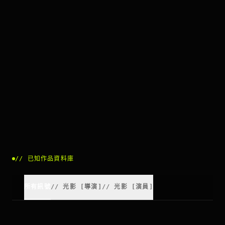
//
已知作品資料庫
所有訊號
//
光影
[
導演
]
//
光影
[
演員
]