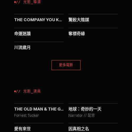
//
光影
_
導演
2012
2010
THE COMPANY YOU KEEP
驚殺大陰謀
2007
2000
命運迷牆
奪標奇緣
1992
川流歲月
更多電影
//
光影
_
演員
2018
2017
THE OLD MAN & THE GUN
地球：奇妙的一天
Forrest Tucker
Narrator
//
配音
2017
2015
愛有來世
因真相之名