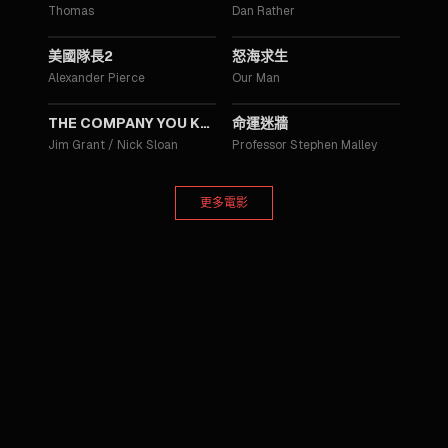
Thomas
Dan Rather
2014
2013
美國隊長2
怒海求生
Alexander Pierce
Our Man
2012
2007
THE COMPANY YOU KEEP
命運迷牆
Jim Grant / Nick Sloan
Professor Stephen Malley
更多電影