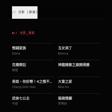
//
光影
[
演員
]
//
光影
_
演員
2002
2001
慳錢家族
玉女添丁
Diana
Monica
1998
1994
花橋榮記
神龍賭聖之旗開得勝
榮蓉
1994
1994
表姐，你好嘢！4之情不自禁
大富之家
Cheng Shih-Nan
Miss Ho
1993
1993
武俠七公主
兩廂情願
牛娃
李帶好