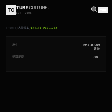
TUBE
CULTURE
.
TC
EST. 2006
// ENTITY_#ID.
1752
鄭裕玲
[ROOT]
人物檔案
ENTITY_#ID.1752
/
/
出生
1957.09.09
香港
活躍期間
1970
-