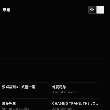
專題
2023
2021
叛諜裁判3：終極一戰
蛛屍馬跡
Joe 'Deke' Deacon
2017
2016
羅曼先生
CHASING TRANE: THE JOHN COLTRANE DOCUMENTARY
Roman J. Israel, Esq.
John Coltrane