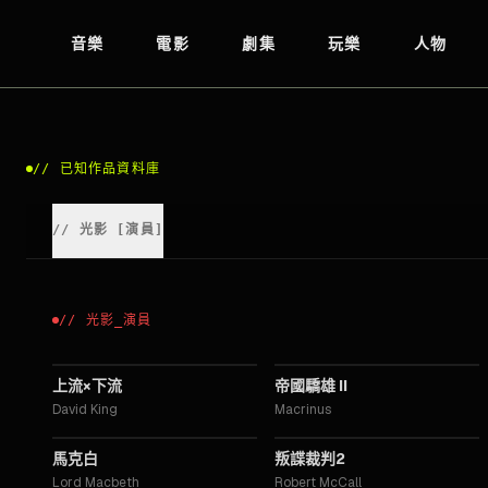
音樂
電影
劇集
玩樂
人物
//
已知作品資料庫
//
光影
[
演員
]
//
光影
_
演員
2025
2024
上流×下流
帝國驕雄 II
David King
Macrinus
2021
2018
馬克白
叛諜裁判2
Lord Macbeth
Robert McCall