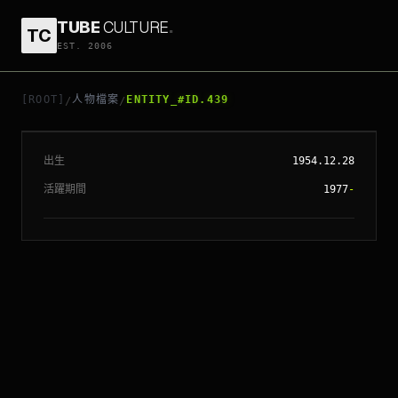
TUBE
CULTURE
.
TC
EST. 2006
// ENTITY_#ID.
439
丹素華盛頓
[ROOT]
人物檔案
ENTITY_#ID.439
/
/
出生
1954.12.28
活躍期間
1977
-