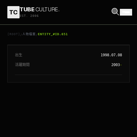
TUBE
CULTURE
.
TC
EST. 2006
// ENTITY_#ID.
651
積頓史密夫
[ROOT]
人物檔案
ENTITY_#ID.651
/
/
出生
1998.07.08
活躍期間
2003
-