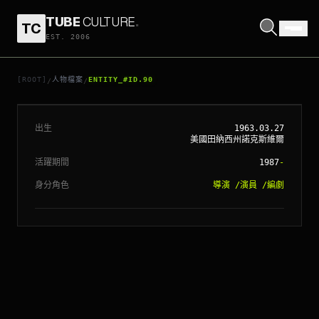
TUBE
CULTURE
.
TC
EST. 2006
// ENTITY_#ID.
90
昆頓塔倫天奴
[ROOT]
人物檔案
ENTITY_#ID.90
/
/
出生
1963.03.27
美國田納西州諾克斯維爾
活躍期間
1987
-
身分角色
導演
/
演員
/
編劇