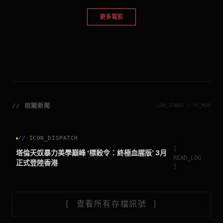
更多電影
//
相關新聞
LINK_STABLE // RX_MODE
//
ICON_DISPATCH
[
塔倫天奴暴力美學巔峰 ‘標殺令：終極血腥版’ 3月
READ_LOG
正式登陸香港
]
[
查看所有存檔訊號
]