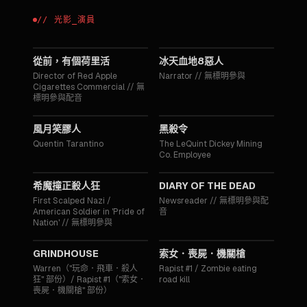
//
光影
_
演員
2019
2015
從前，有個荷里活
冰天血地8惡人
Director of Red Apple
Narrator
//
無標明參與
Cigarettes Commercial
//
無
標明參與配音
2014
2012
風月笑膠人
黑殺令
Quentin Tarantino
The LeQuint Dickey Mining
Co. Employee
2009
2007
希魔撞正殺人狂
DIARY OF THE DEAD
First Scalped Nazi /
Newsreader
//
無標明參與配
American Soldier in 'Pride of
音
Nation'
//
無標明參與
2007
2007
GRINDHOUSE
索女．喪屍．機關槍
Warren（"玩命．飛車．殺人
Rapist #1 / Zombie eating
狂" 部份）/ Rapist #1（"索女．
road kill
喪屍．機關槍" 部份）