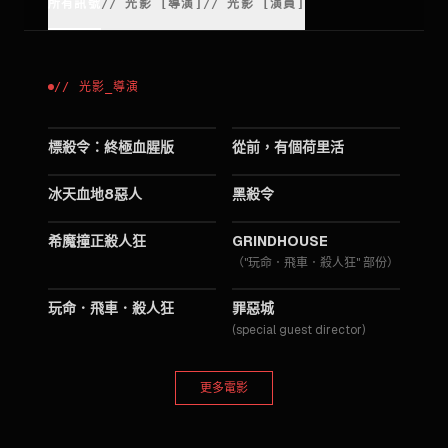
所有訊號
//
光影
[
導演
]
//
光影
[
演員
]
//
光影
_
導演
2025
2019
標殺令：終極血腥版
從前，有個荷里活
2015
2012
冰天血地8惡人
黑殺令
2009
2007
希魔撞正殺人狂
GRINDHOUSE
（"玩命．飛車．殺人狂" 部份）
2007
2005
玩命．飛車．殺人狂
罪惡城
(special guest director)
更多電影