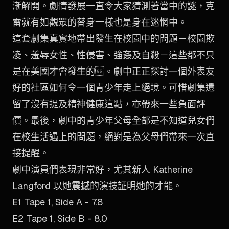
漸解開。劇情發展一直令大家猜測著當中的謎，克
雷就有如觀眾的替身一樣也是身在迷惘中。
這套劇集真實地帶出發生在校園中的問題－校園欺
凌、羞辱女性、性侵害、強姦及自殺－這些都不只
是在美國才會發生的。劇中正正探討一個外表友
好的社區如何令一個青少年走上絕境。可惜劇集遺
留了沒有提及精神健康這點，亦帶來一些負面評
價。最後，劇中的青少年父母全都是不知道兒女們
在校生活遇上的問題，絕對是為父母們帶來一次直
接提醒。
劇中演員們表現非常好，尤其新人 Katherine
Langford 以她震撼的演技証明她的才能。
E1 Tape 1, Side A - 7.8
E2 Tape 1, Side B - 8.0