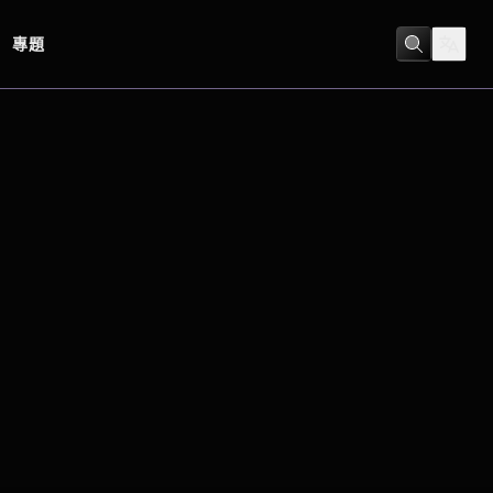
專題
劇情
/
神秘