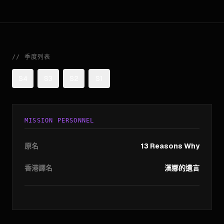
//
季度列表
S4
S3
S2
S1
MISSION PERSONNEL
原名
13 Reasons Why
香港譯名
漢娜的遺言