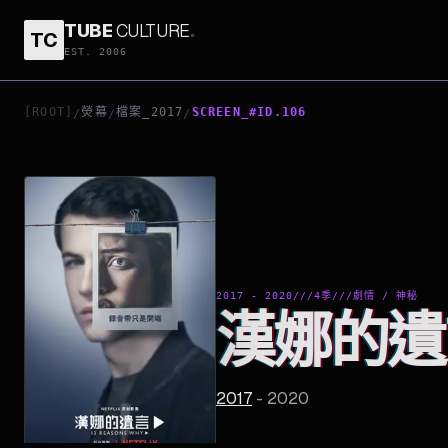
TUBE
CULTURE
.
TC
漢娜的遺言
EST. 2006
[ROOT]
熒幕
檔案_2017
SCREEN_#ID.106
/
/
/
2017 - 2020
///
4季
///
劇情 / 神秘
漢娜的遺
2017
-
2020