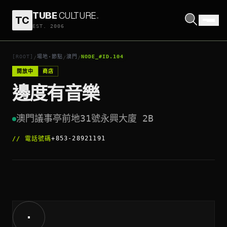
TUBE
CULTURE
.
TC
邊度有音樂
EST. 2006
打開座標
↗
[ROOT]
場地·節點
澳門
NODE_#ID.104
/
/
/
開放中
商店
邊度有音樂
澳門議事亭前地31號永興大廈 2B
+853-28921191
//
電話號碼