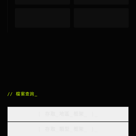
//
檔案查詢
_
[
存取_地區_框架
_
]_
[
存取_類型_框架
_
]_