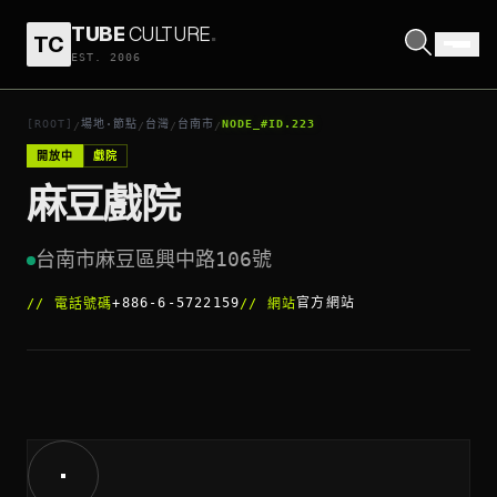
TUBE
CULTURE
.
TC
麻豆戲院
EST. 2006
打開座標
↗
[ROOT]
場地·節點
台灣
台南市
NODE_#ID.223
/
/
/
/
開放中
戲院
麻豆戲院
台南市麻豆區興中路106號
+886-6-5722159
官方網站
//
電話號碼
//
網站