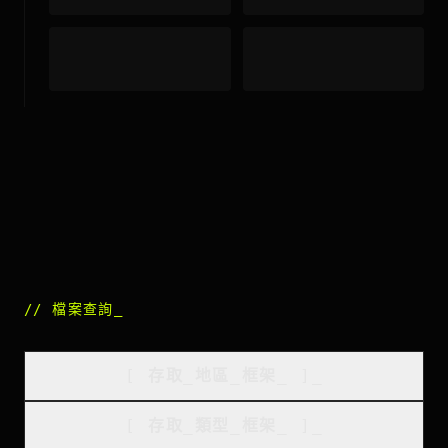
//
檔案查詢
_
[
存取_地區_框架
_
]_
[
存取_類型_框架
_
]_