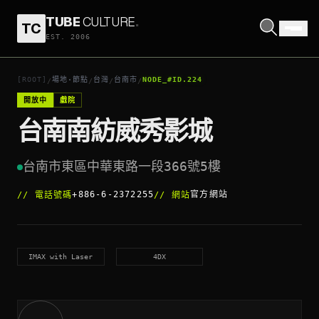
TUBE
CULTURE
.
TC
台南南紡威秀影城
EST. 2006
打開座標
↗
[ROOT]
場地·節點
台灣
台南市
NODE_#ID.224
/
/
/
/
開放中
戲院
台南南紡威秀影城
台南市東區中華東路一段366號5樓
+886-6-2372255
官方網站
//
電話號碼
//
網站
IMAX with Laser
4DX