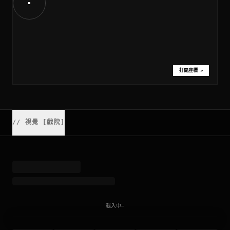
打開座標
↗
//
視覺 [戲院]
載入中⋯