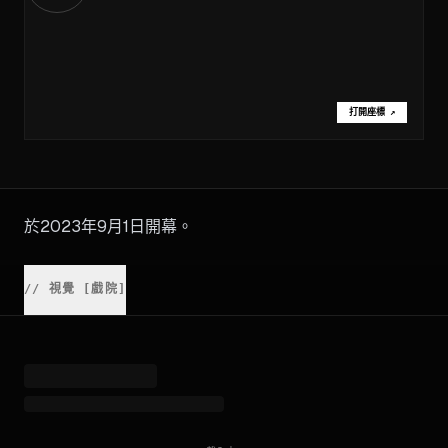
打開座標
↗
於2023年9月1日開幕。
//
視覺 [戲院]