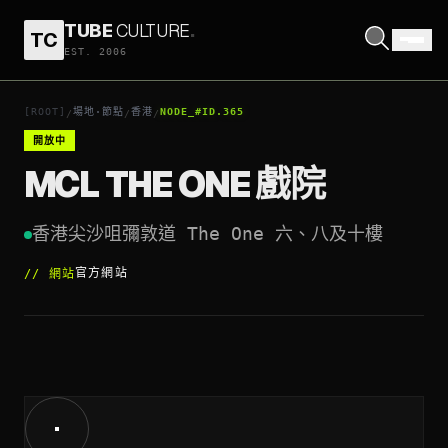
TUBE
CULTURE
.
TC
MCL THE ONE 戲院
EST. 2006
打開座標
↗
[ROOT]
場地·節點
香港
NODE_#ID.365
/
/
/
開放中
MCL THE ONE 戲院
香港尖沙咀彌敦道 The One 六、八及十樓
官方網站
//
網站