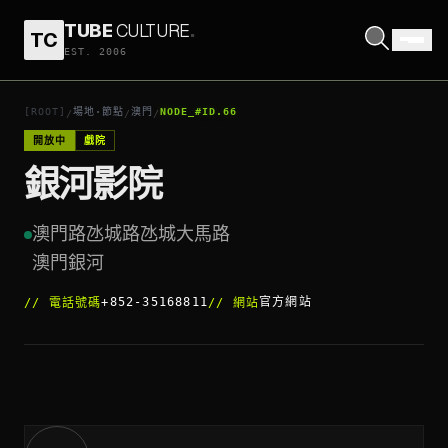
TUBE
CULTURE
.
TC
銀河影院
EST. 2006
打開座標
↗
[ROOT]
場地·節點
澳門
NODE_#ID.66
/
/
/
開放中
戲院
銀河影院
澳門路氹城路氹城大馬路

澳門銀河
+852-35168811
官方網站
//
電話號碼
//
網站