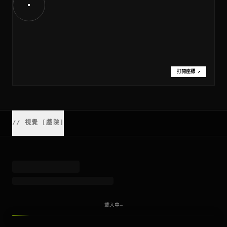
打開座標
↗
//
視覺 [戲院]
載入中⋯