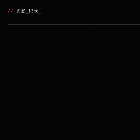
//
光影_纪录
_
2025
劇場版 鏈鋸人 蕾潔篇
//
最近更新
_
2020
MADE IN ABYSS MOVIE 3: DAWN OF THE DEEP SOUL
KWAIDAN