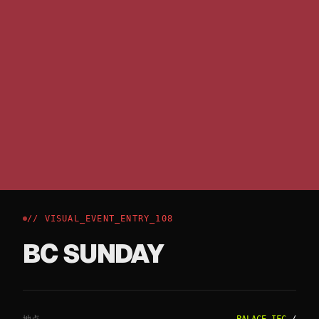
// VISUAL_EVENT_ENTRY_
108
BC SUNDAY