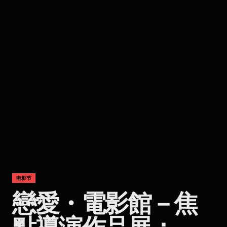
电影节
戀愛・電影館－焦