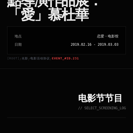
點導演作品展：
「愛」慕杜華
地点
恋爱・电影馆
日期
2019.02.16
-
2019.03.03
[ROOT]
光影
电影活动协议
EVENT_#ID.231
/
/
/
电影节节目
// SELECT_SCREENING_LOG