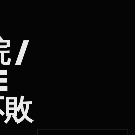
 /
E
不敗