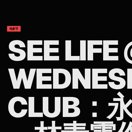
电影节
SEE LIFE
WEDNESD
CLUB：