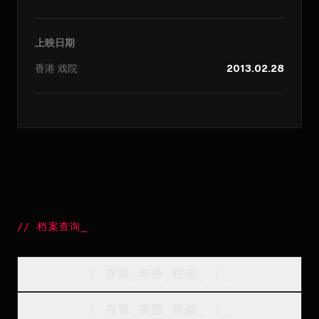
上映日期
香港
戏院
2013.02.28
//
档案查询
_
[
存取_年份_框架
_
]_
[
存取_类型_框架
_
]_