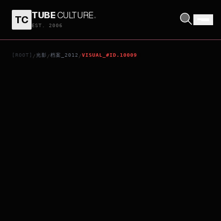
TUBE
CULTURE
.
TC
CIRQUE DU SOLEIL: WORLDS AWAY
EST. 2006
[ROOT]
光影
档案_2012
VISUAL_#ID.10009
/
/
/