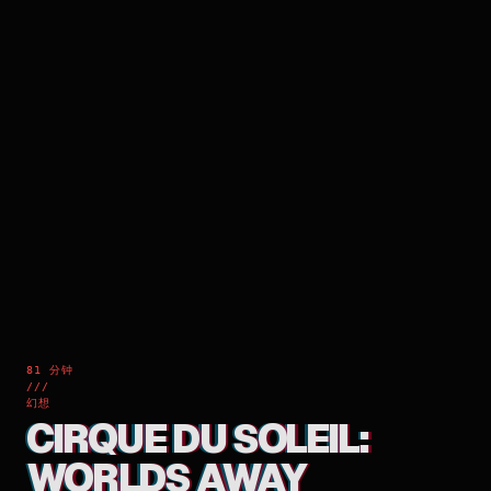
81 分钟
///
幻想
CIRQUE DU SOLEIL:
WORLDS AWAY