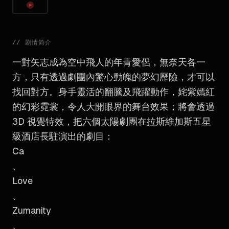
//
剧情简介
一對矢志成為空中飛人的年青愛侶，無奈天各一
方，只有透過劇團內驚心動魄的夢幻歷險，才可以
找回對方。身手靈活的翻騰及飛躍動作，姹紫嫣紅
的幻彩霓裳，令人大開眼界的舞台效果；將會透過
3D 視覺特效，把六個太陽劇團在拉斯維加斯五星
級酒店長駐演出的劇目：
Ca
、
Love
、
Zumanity
、