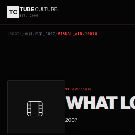
TUBE
CULTURE
.
TC
WHAT LOVE IS
EST. 2006
[ROOT]
光影
档案_2007
VISUAL_#ID.10018
/
/
/
93 分钟
///
喜劇
WHAT LO
2007