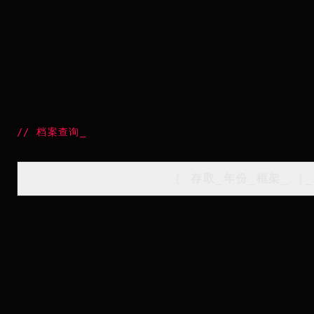
//
档案查询
_
[
存取_年份_框架
_
]_