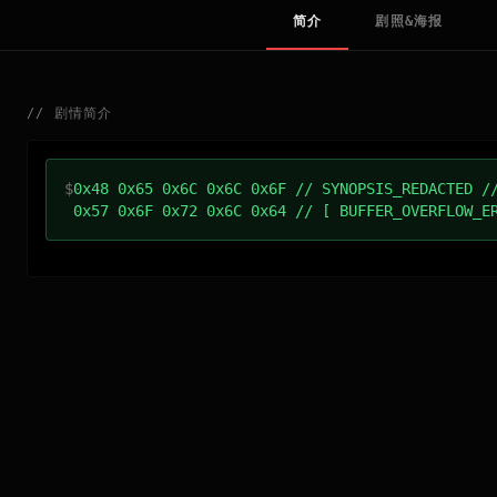
简介
剧照&海报
//
剧情简介
$
0x48 0x65 0x6C 0x6C 0x6F // SYNOPSIS_REDACTED /
0x57 0x6F 0x72 0x6C 0x64 // [ BUFFER_OVERFLOW_E