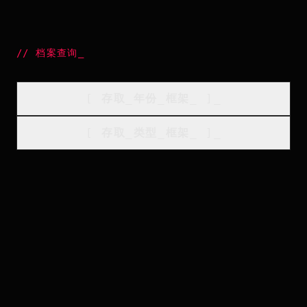
//
档案查询
_
[
存取_年份_框架
_
]_
[
存取_类型_框架
_
]_