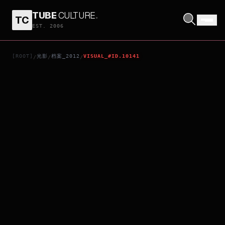
TUBE
CULTURE
.
TC
IN ANOTHER COUNTRY
EST. 2006
[ROOT]
光影
档案_2012
VISUAL_#ID.10141
/
/
/