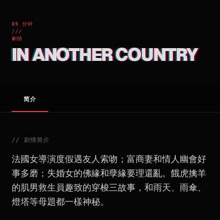
89 分钟
///
劇情
IN ANOTHER COUNTRY
简介
//
剧情简介
法國女導演度假遇友人索吻；富商妻和情人幽會好
事多磨；失婚女的佛緣和孽緣要理還亂。餓虎擒羊
的肌男救生員趣致的穿梭三故事，和雨天、雨傘、
燈塔等母題都一樣神秘。