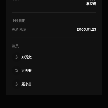
韋家輝
上映日期
香港
戏院
2003.01.23
演员
鄭秀文
古天樂
羅永昌