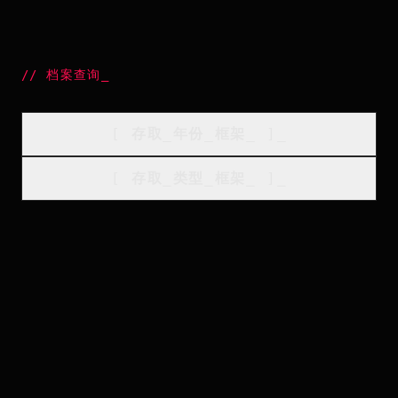
//
档案查询
_
[
存取_年份_框架
_
]_
[
存取_类型_框架
_
]_