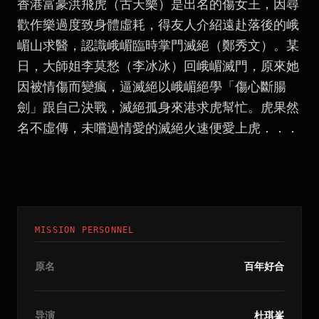
香港富豪洪飛虎（古天樂）是出名的傷女王，因尋
歡作樂過度致身體虛耗，得友人介紹遠赴落後的峨
嵋山求醫，認識峨嵋臨時掌門滅絕（鄭秀文）。某
日，大師姐李莫愁（李冰冰）回峨嵋滅門，原來她
因被情傷而變瘋，逼滅絕以峨嵋絕學「傷心斷腸
劍」跟自己決戰，滅絕孤身來港求虎幫忙。虎果然
名不虛傳，未嚐過情愛的滅絕火速便愛上虎．．．
MISSION PERSONNEL
原名
百年好合
导演
杜琪峯