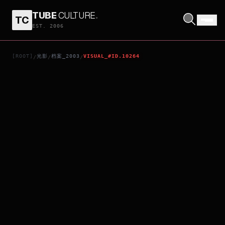
TUBE
CULTURE
.
TC
LOVE FOR ALL SEASONS
EST. 2006
[ROOT]
光影
档案_2003
VISUAL_#ID.10264
/
/
/