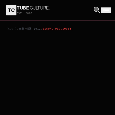
TUBE
CULTURE
.
TC
HYPOTHERMIA
EST. 2006
[ROOT]
光影
档案_2012
VISUAL_#ID.10331
/
/
/