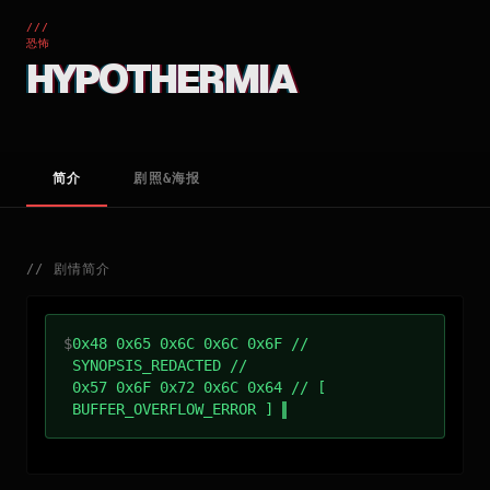
///
恐怖
HYPOTHERMIA
简介
剧照&海报
//
剧情简介
$
0x48 0x65 0x6C 0x6C 0x6F //
SYNOPSIS_REDACTED //
0x57 0x6F 0x72 0x6C 0x64 // [
BUFFER_OVERFLOW_ERROR ]