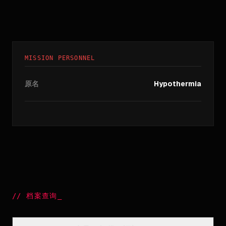
MISSION PERSONNEL
原名
Hypothermia
//
档案查询
_