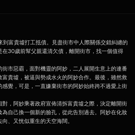
來到富貴墟打工抵債。見盡街市中人際關係交錯糾纏的
是在30歲前幫父親還清欠債，離開街市，找一個值得
的街市惡霸，面對機靈的阿妙，二人展開生意上的連番
救富貴墟，被逼與勢成水火的阿妙合作。最後，雖然救
的感覺，可是，一直嫌棄街市的阿妙始終跨不過愛上街
相對，阿妙乘著政府宣佈清拆富貴墟之際，決定離開街
妝為自己換一個新的臉孔，從此告別過去。阿妙在化妝
去向、又恍似重生的天空海闊。