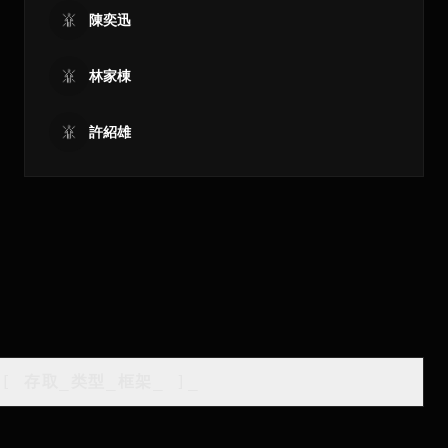
陳奕迅
林家棟
許紹雄
[
存取_类型_框架
_
]_