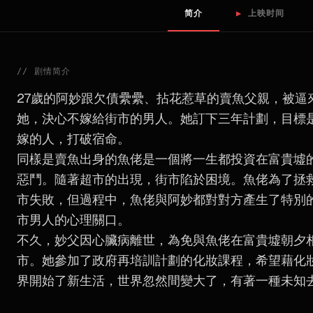
简介
▶
上映时间
//
剧情简介
27歲的阿妙跟欠債纍纍、拈花惹草的賣魚父親，被逼
她，決心不嫁給街市的男人。她訂下三年計劃，目標
嫁的人，打破宿命。
同樣是賣魚出身的魚佬是一個將一生都投資在富貴墟
惡鬥。隨著超市的出現，街市陷於困境。魚佬為了拯
市失敗，但過程中，魚佬與阿妙都對對方產生了特別
市男人的心理關口。
不久，妙父因心臟病離世，為免與魚佬在富貴墟朝夕
市。她參加了政府再培訓計劃的化妝課程，希望藉化
界開始了新生活，世界忽然間變大了，有著一種未知