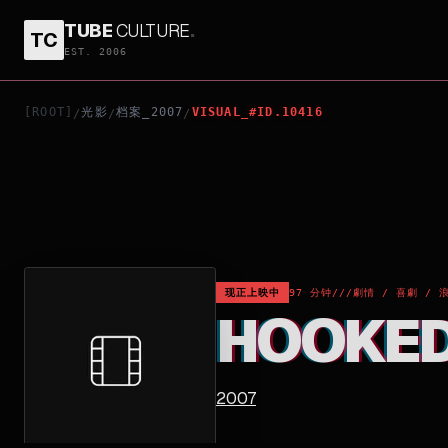
TUBE
CULTURE
.
TC
HOOKED ON YOU
EST. 2006
[ROOT]
光影
档案_2007
VISUAL_#ID.10416
/
/
/
现正上映中
97 分钟
///
劇情 / 喜劇 / 
HOOKED
2007