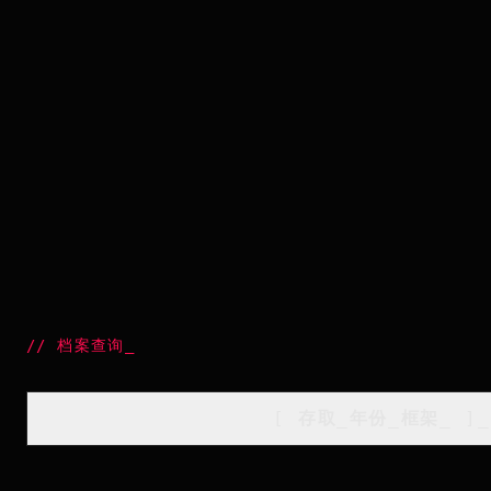
//
档案查询
_
[
存取_年份_框架
_
]_