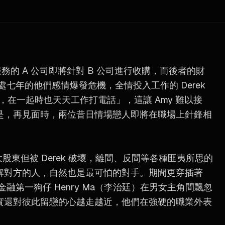
務的 A 公司即將針對 B 公司進行收購，而後者的財
處七年的他們感情爆發危機，全情投入工作的 Derek
起，在一起時也天天工作打電話」，這讓 Amy 難以接
是，再見面時，兩位昔日情場戀人即將在職場上針鋒相
援大股東但被 Derek 破壞，離間、反間等各種匪夷所思的
解對方的人，自然也是最可怕的對手。期間更穿插著
，金融第一狗仔 Henry Ma（李治廷）在男女主角間飄忽
實還對彼此留戀的心越走越近，他們在強硬的職業外表