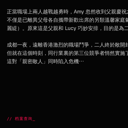
正當職場上兩人越戰越勇時，Amy 忽然收到父親慶祝
不僅是已離異父母各自攜帶新歡出席的另類溫馨家庭氣氛，還有
麗緹）。原來這是父親和 Lucy 巧妙安排，目的是為
成都一夜，遠離香港激烈的職場鬥爭，二人終於敞開
但就在這個時刻，同行業裏的第三位競爭者悄然實施了針對 
這對「親密敵人」同時陷入危機⋯
//
档案查询
_