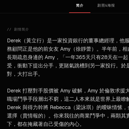
简介
剧照&海报
//
剧情简介
Derek（黃立行）是一家投資銀行的董事總經理，他服
務顧問正是他的前女友 Amy（徐靜蕾）。半年前，相
長期疏忽身邊的 Amy，「一年365天只有28天在一
受，衝動下提出分手，更賭氣跳槽到另一家投行。於
對，大打出手。
Derek 打壓對手股價被 Amy 破解，Amy 於倫敦求
職場鬥爭手段層出不窮，這二人本來就是世界上最瞭
Derek 與得力幹將 Rebecca（梁詠琪）的曖昧情愫
選擇（賣情報的）。你來我往的商業鬥爭中，兩顆其
下，都在掩藏著自己受傷的內心。