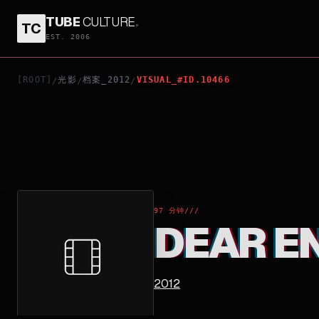
TUBE
CULTURE
.
TC
DEAR ENEMY
EST. 2006
[ROOT]
光影
档案_2012
VISUAL_#ID.10466
/
/
/
97 分钟
///
DEAR E
2012