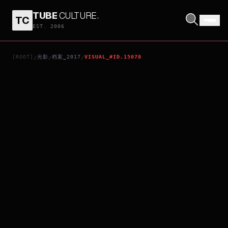
TUBE
CULTURE
.
TC
CALL ME BY YOUR NAME
EST. 2006
[ROOT]
光影
档案_2017
VISUAL_#ID.15078
/
/
/