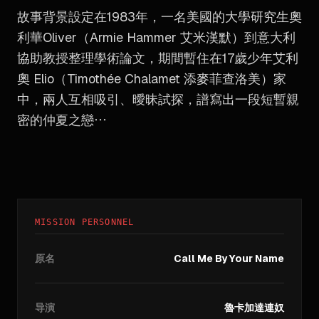
故事背景設定在1983年，一名美國的大學研究生奧
利華Oliver（Armie Hammer 艾米漢默）到意大利
協助教授整理學術論文，期間暫住在17歲少年艾利
奧 Elio（Timothée Chalamet 添麥菲查洛美）家
中，兩人互相吸引、曖昧試探，譜寫出一段短暫親
密的仲夏之戀⋯
MISSION PERSONNEL
原名
Call Me By Your Name
导演
魯卡加達連奴