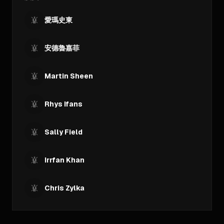
愛瑪史東
安德魯嘉菲
Martin Sheen
Rhys Ifans
Sally Field
Irrfan Khan
Chris Zylka