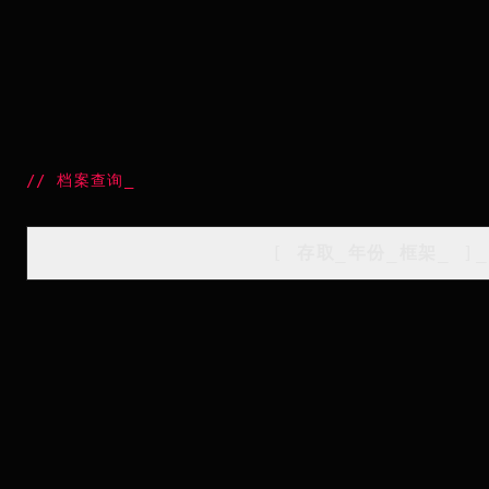
//
档案查询
_
[
存取_年份_框架
_
]_