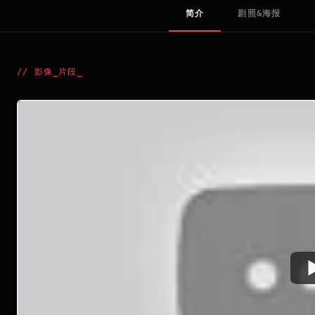
简介
剧照&海报
//
影像_片段
_