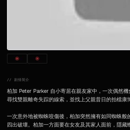
//
剧情简介
柏加 Peter Parker 自小寄居在親友家中，一次偶然
尋找雙親離奇失踪的線索，並找上父親昔日的拍檔康博士 Dr
一次意外地被蜘蛛咬傷後，柏加突然擁有如同蜘蛛般
四出破壞。柏加一方面要在女友及其家人面前，隱藏