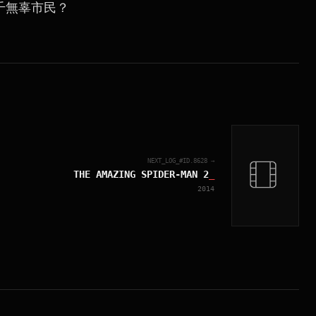
千無辜市民？
NEXT_LOG_#ID.
8628
→
THE AMAZING SPIDER-MAN 2
_
2014