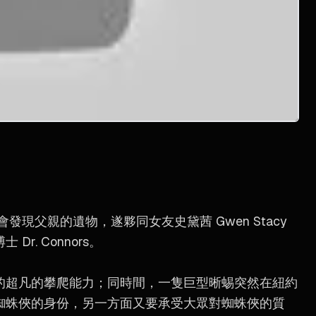
機會發現父親的遺物，遂夥同女友史黛茜 Gwen Stacy
. Connors。
的超凡的攀爬能力；同時間，一隻巨型晰蜴突然在紐約
蜘蛛俠的身份，另一方面又要承受大眾對蜘蛛俠的質