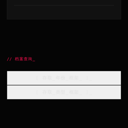
//
档案查询
_
[
存取_年份_框架
_
]_
[
存取_类型_框架
_
]_