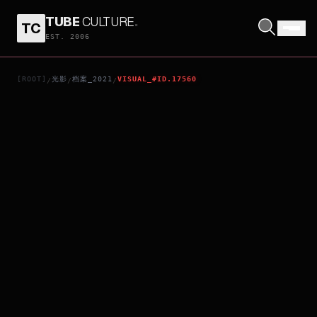
TUBE
CULTURE
.
TC
A TRIP WITH YOUR WIFE
EST. 2006
[ROOT]
光影
档案_2021
VISUAL_#ID.17560
/
/
/