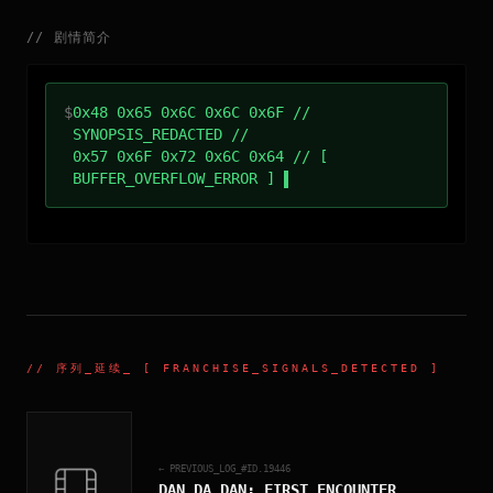
//
剧情简介
$
0x48 0x65 0x6C 0x6C 0x6F //
SYNOPSIS_REDACTED //
0x57 0x6F 0x72 0x6C 0x64 // [
BUFFER_OVERFLOW_ERROR ]
//
序列_延续
_ [ FRANCHISE_SIGNALS_DETECTED ]
← PREVIOUS_LOG_#ID.
19446
DAN DA DAN: FIRST ENCOUNTER
_