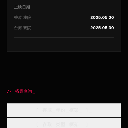
上映日期
香港
戏院
2025.05.30
台湾
戏院
2025.05.30
//
档案查询
_
[
存取_年份_框架
_
]_
[
存取_类型_框架
_
]_