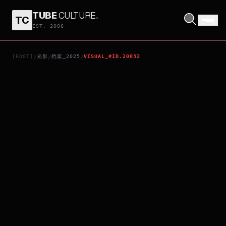
TUBE
CULTURE
.
TC
DAN DA DAN: EVIL EYE
EST. 2006
[ROOT]
光影
档案_2025
VISUAL_#ID.20032
/
/
/