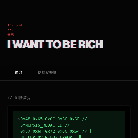
107 分钟
///
喜劇
I WANT TO BE RICH
简介
剧照&海报
//
剧情简介
$
0x48 0x65 0x6C 0x6C 0x6F //
SYNOPSIS_REDACTED //
0x57 0x6F 0x72 0x6C 0x64 // [
BUFFER_OVERFLOW_ERROR ]