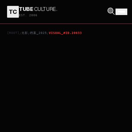
TUBE
CULTURE
.
TC
I WANT TO BE RICH
EST. 2006
[ROOT]
光影
档案_2025
VISUAL_#ID.20033
/
/
/