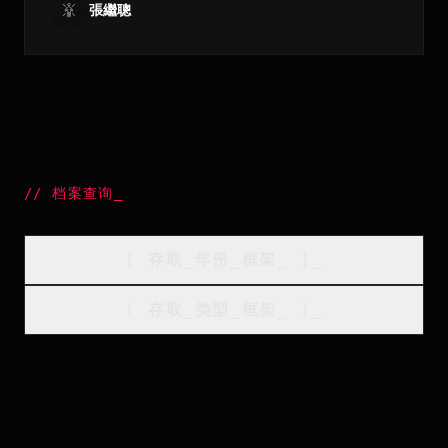
張繼聰
//
档案查询
_
[
存取_年份_框架
_
]_
[
存取_类型_框架
_
]_