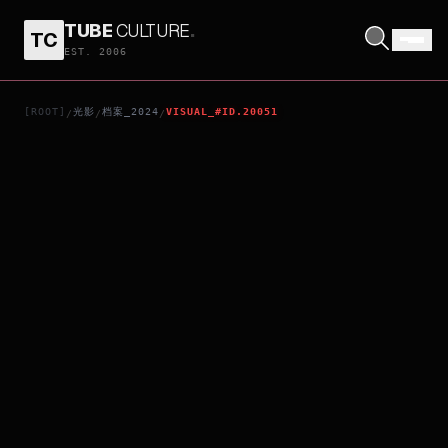
TUBE
CULTURE
.
TC
HOLY COW
EST. 2006
[ROOT]
光影
档案_2024
VISUAL_#ID.20051
/
/
/