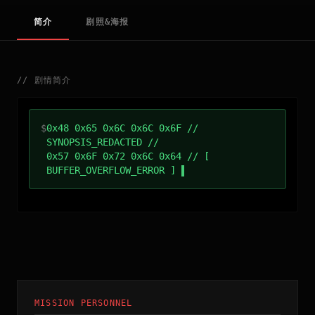
简介
剧照&海报
//
剧情简介
$
0x48 0x65 0x6C 0x6C 0x6F //
SYNOPSIS_REDACTED //
0x57 0x6F 0x72 0x6C 0x64 // [
BUFFER_OVERFLOW_ERROR ]
MISSION PERSONNEL