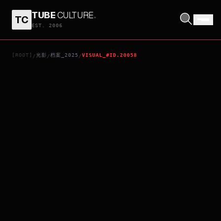
TUBE
CULTURE
.
TC
MY LOVE STORY WITH YAMADA-KUN AT LV999
EST. 2006
[ROOT]
光影
档案_2025
VISUAL_#ID.20058
/
/
/