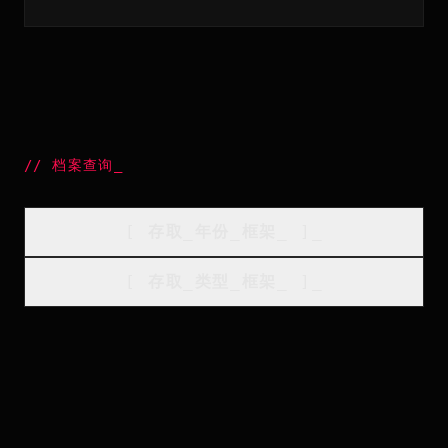
//
档案查询
_
[
存取_年份_框架
_
]_
[
存取_类型_框架
_
]_