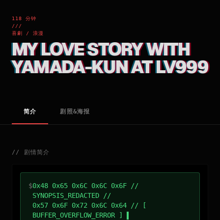
118 分钟
///
喜劇 / 浪漫
MY LOVE STORY WITH
YAMADA-KUN AT LV999
简介
剧照&海报
//
剧情简介
$
0x48 0x65 0x6C 0x6C 0x6F //
SYNOPSIS_REDACTED //
0x57 0x6F 0x72 0x6C 0x64 // [
BUFFER_OVERFLOW_ERROR ]