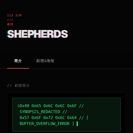
113 分钟
///
劇情
SHEPHERDS
简介
剧照&海报
//
剧情简介
$
0x48 0x65 0x6C 0x6C 0x6F //
SYNOPSIS_REDACTED //
0x57 0x6F 0x72 0x6C 0x64 // [
BUFFER_OVERFLOW_ERROR ]