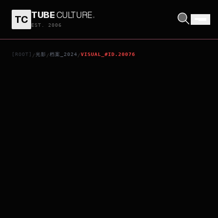
TUBE
CULTURE
.
TC
SHEPHERDS
EST. 2006
[ROOT]
光影
档案_2024
VISUAL_#ID.20076
/
/
/