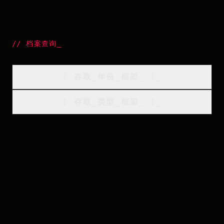
//
档案查询
_
[
存取_年份_框架
_
]_
[
存取_类型_框架
_
]_