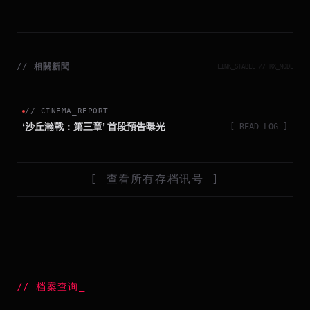
//
相關新聞
LINK_STABLE // RX_MODE
//
CINEMA_REPORT
‘沙丘瀚戰：第三章’ 首段預告曝光
[ READ_LOG ]
[
查看所有存档讯号
]
//
档案查询
_