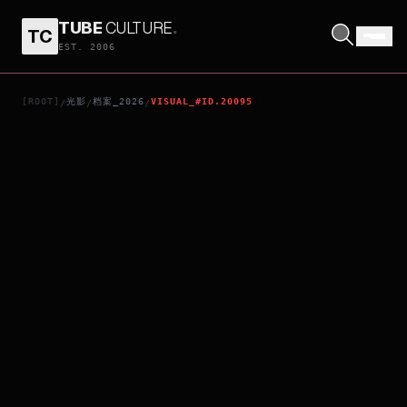
TUBE
CULTURE
.
TC
DUNE: PART THREE
EST. 2006
[ROOT]
光影
档案_2026
VISUAL_#ID.20095
/
/
/