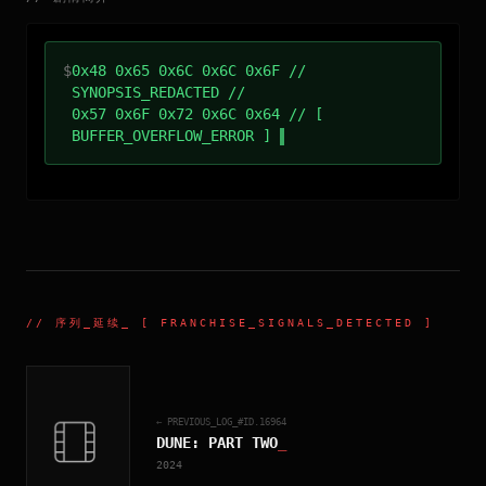
$
0x48 0x65 0x6C 0x6C 0x6F //
SYNOPSIS_REDACTED //
0x57 0x6F 0x72 0x6C 0x64 // [
BUFFER_OVERFLOW_ERROR ]
//
序列_延续
_ [ FRANCHISE_SIGNALS_DETECTED ]
← PREVIOUS_LOG_#ID.
16964
DUNE: PART TWO
_
2024