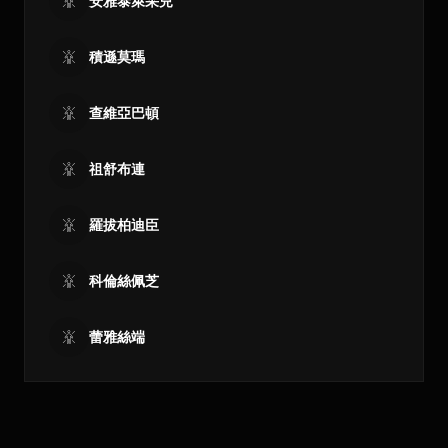
安雅泰萊采兒
積遜莫瑪
查維亞巴頓
祖舒布連
羅拔柏迪臣
科倫絲佩芝
蕾雅絲端