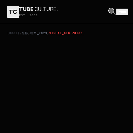
TUBE
CULTURE
.
TC
MIMANG
EST. 2006
[ROOT]
光影
档案_2023
VISUAL_#ID.20103
/
/
/