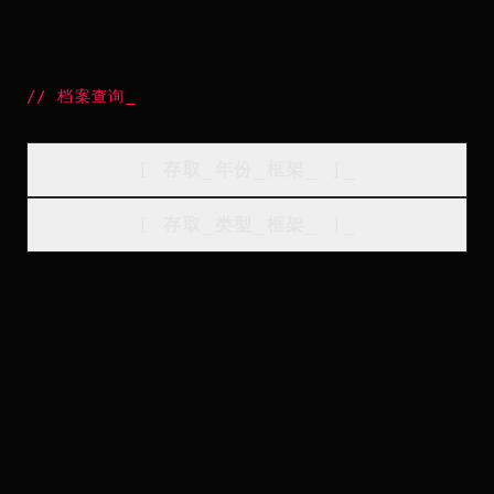
//
档案查询
_
[
存取_年份_框架
_
]_
[
存取_类型_框架
_
]_