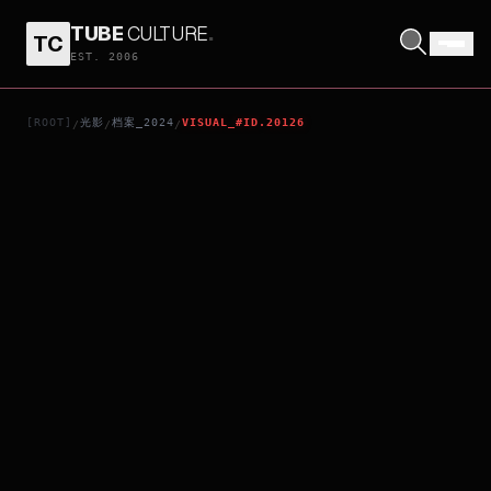
TUBE
CULTURE
.
TC
YORUSHIKA LIVE TOUR 2024 "ZENSE"
EST. 2006
[ROOT]
光影
档案_2024
VISUAL_#ID.20126
/
/
/