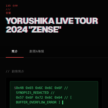
135 分钟
///
音樂
YORUSHIKA LIVE TOUR
2024 "ZENSE"
简介
剧照&海报
//
剧情简介
$
0x48 0x65 0x6C 0x6C 0x6F //
SYNOPSIS_REDACTED //
0x57 0x6F 0x72 0x6C 0x64 // [
BUFFER_OVERFLOW_ERROR ]