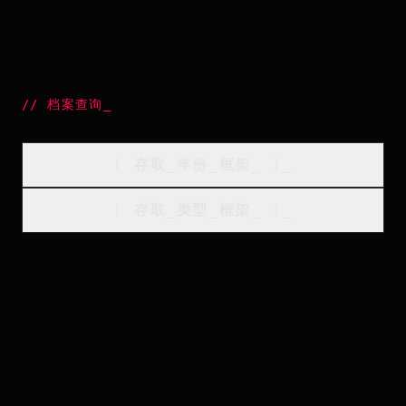
//
档案查询
_
[
存取_年份_框架
_
]_
[
存取_类型_框架
_
]_