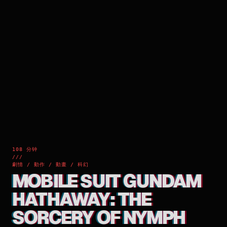
108 分钟
///
劇情 / 動作 / 動畫 / 科幻
MOBILE SUIT GUNDAM
HATHAWAY: THE
SORCERY OF NYMPH