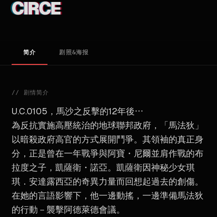
CIRCE
简介
剧照&海报
//
剧情简介
U.C.0105，馬沙之反擊的12年後⋯
為反抗實施高壓統治的地球聯邦政府，「馬法狄」
以暗殺政府高官的方式展開鬥爭。其領袖的真正身
分，正是曾在一年戰爭與阿寶・尼爾並肩作戰的布
拉度之子，凱薩衛・諾亞。凱薩衛因神秘少女琪
琪．安達露西亞的奇異力量而回想起過去的創傷。
在她的言語影響下，他一邊動搖，一邊準備馬法狄
的行動－襲擊阿德萊德會議。