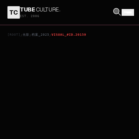
TUBE
CULTURE
.
TC
MOBILE SUIT GUNDAM HATHAWAY: THE SORCERY OF NYMPH CIRCE
EST. 2006
[ROOT]
光影
档案_2025
VISUAL_#ID.20159
/
/
/