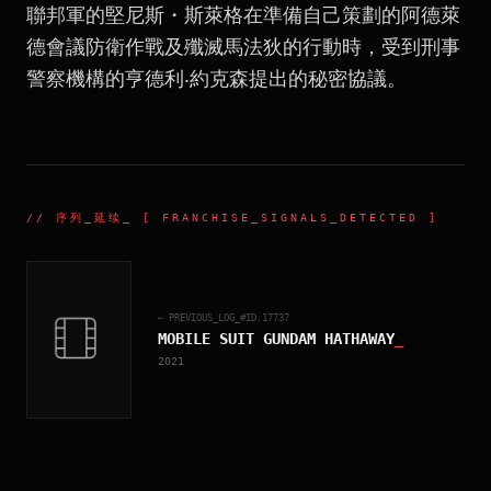
聯邦軍的堅尼斯・斯萊格在準備自己策劃的阿德萊
德會議防衛作戰及殲滅馬法狄的行動時，受到刑事
警察機構的亨德利‧約克森提出的秘密協議。
//
序列_延续
_ [ FRANCHISE_SIGNALS_DETECTED ]
← PREVIOUS_LOG_#ID.
17737
MOBILE SUIT GUNDAM HATHAWAY
_
2021