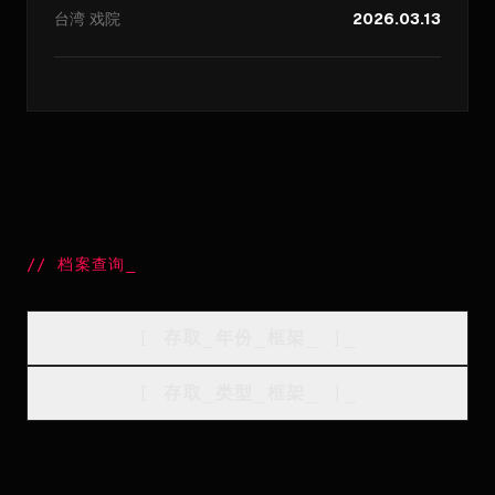
台湾
戏院
2026.03.13
//
档案查询
_
[
存取_年份_框架
_
]_
[
存取_类型_框架
_
]_