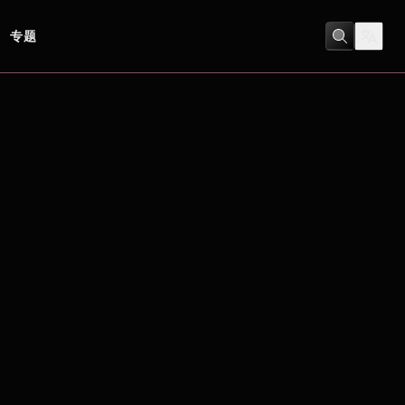
专题
劇情
/
喜劇