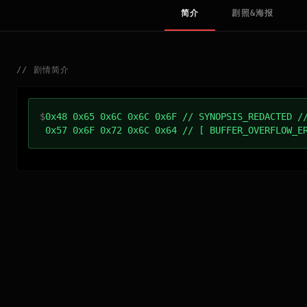
简介
剧照&海报
//
剧情简介
$
0x48 0x65 0x6C 0x6C 0x6F // SYNOPSIS_REDACTED /
0x57 0x6F 0x72 0x6C 0x64 // [ BUFFER_OVERFLOW_E