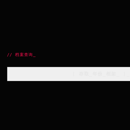
//
档案查询
_
[
存取_年份_框架
_
]_