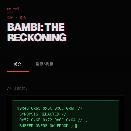
80 分钟
///
恐怖 / 驚慄
BAMBI: THE
RECKONING
简介
剧照&海报
//
剧情简介
$
0x48 0x65 0x6C 0x6C 0x6F //
SYNOPSIS_REDACTED //
0x57 0x6F 0x72 0x6C 0x64 // [
BUFFER_OVERFLOW_ERROR ]