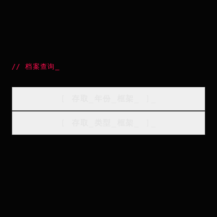
//
档案查询
_
[
存取_年份_框架
_
]_
[
存取_类型_框架
_
]_