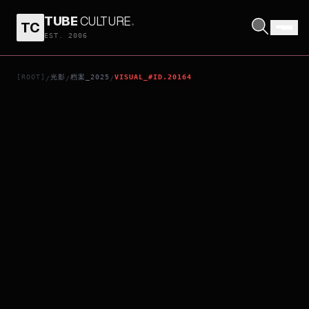
TUBE
CULTURE
.
TC
BAMBI: THE RECKONING
EST. 2006
[ROOT]
光影
档案_2025
VISUAL_#ID.20164
/
/
/