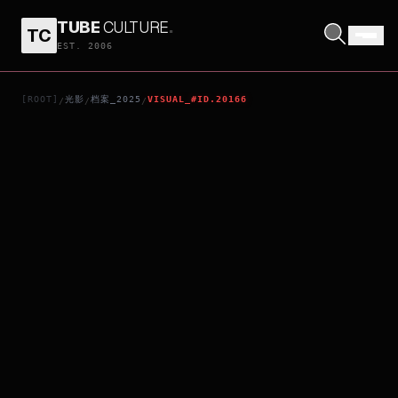
TUBE
CULTURE
.
TC
DAVID GILMOUR LIVE AT THE CIRCUS MAXIMUS, ROME
EST. 2006
[ROOT]
光影
档案_2025
VISUAL_#ID.20166
/
/
/