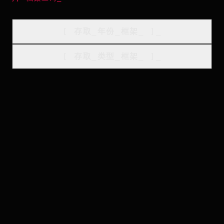
[
存取_年份_框架
_
]_
[
存取_类型_框架
_
]_