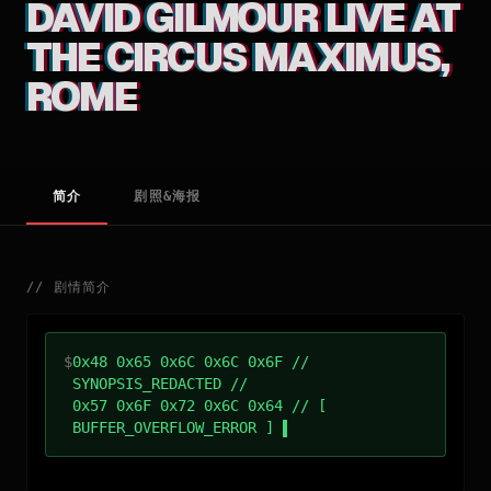
DAVID GILMOUR LIVE AT
THE CIRCUS MAXIMUS,
ROME
简介
剧照&海报
//
剧情简介
$
0x48 0x65 0x6C 0x6C 0x6F //
SYNOPSIS_REDACTED //
0x57 0x6F 0x72 0x6C 0x64 // [
BUFFER_OVERFLOW_ERROR ]