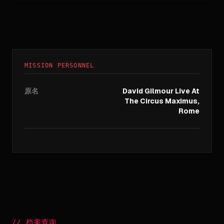
MISSION PERSONNEL
原名
David Gilmour Live At
The Circus Maximus,
Rome
//
档案查询
_