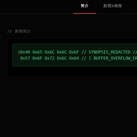
简介
剧照&海报
//
剧情简介
$
0x48 0x65 0x6C 0x6C 0x6F // SYNOPSIS_REDACTED /
0x57 0x6F 0x72 0x6C 0x64 // [ BUFFER_OVERFLOW_E