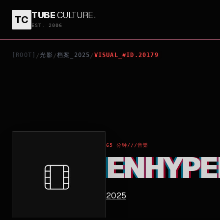
TUBE
CULTURE
.
TC
ENHYPEN VR CONCERT: IMMERSION
EST. 2006
[ROOT]
光影
档案_2025
VISUAL_#ID.20179
/
/
/
65 分钟
///
音樂
ENHYPE
2025