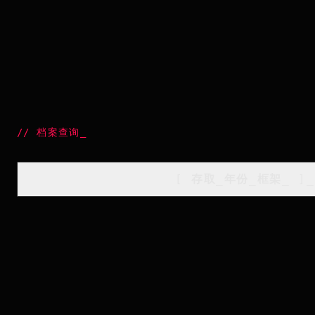
//
档案查询
_
[
存取_年份_框架
_
]_