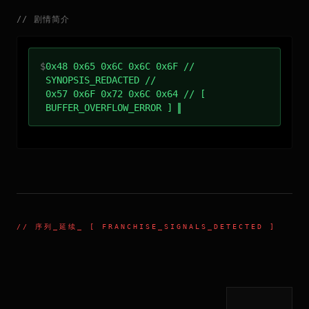
//
剧情简介
$
0x48 0x65 0x6C 0x6C 0x6F //
SYNOPSIS_REDACTED //
0x57 0x6F 0x72 0x6C 0x64 // [
BUFFER_OVERFLOW_ERROR ]
//
序列_延续
_ [ FRANCHISE_SIGNALS_DETECTED ]