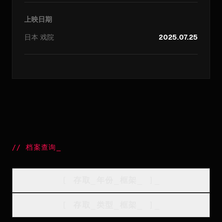
上映日期
日本
戏院
2025.07.25
//
档案查询
_
[
存取_年份_框架
_
]_
[
存取_类型_框架
_
]_