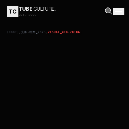
TUBE
CULTURE
.
TC
KAMEN RIDER GAVV: INVADERS OF THE CANDY HOUSE
EST. 2006
[ROOT]
光影
档案_2025
VISUAL_#ID.20186
/
/
/