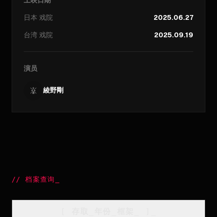
日本
戏院
2025.06.27
台湾
戏院
2025.09.19
演员
綾野剛
//
档案查询
_
[
存取_年份_框架
_
]_