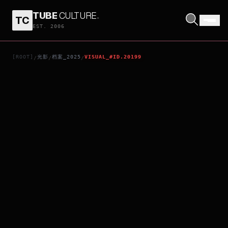
TUBE
CULTURE
.
TC
SHAM
EST. 2006
[ROOT]
光影
档案_2025
VISUAL_#ID.20199
/
/
/