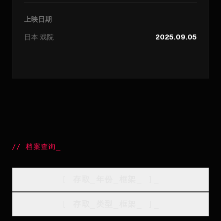
上映日期
日本
戏院
2025.09.05
//
档案查询
_
[
存取_年份_框架
_
]_
[
存取_类型_框架
_
]_