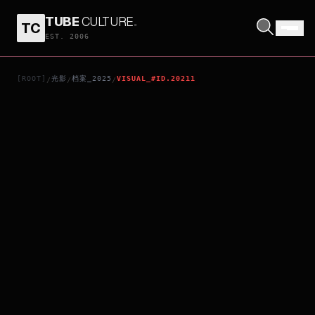
TUBE
CULTURE
.
TC
SUMMER POCKETS THEATRICAL EDITION 4
EST. 2006
[ROOT]
光影
档案_2025
VISUAL_#ID.20211
/
/
/