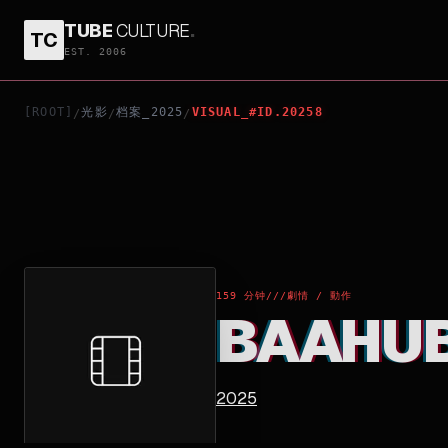
TUBE
CULTURE
.
TC
BAAHUBALI: THE EPIC
EST. 2006
[ROOT]
光影
档案_2025
VISUAL_#ID.20258
/
/
/
159 分钟
///
劇情 / 動作
BAAHUBA
2025