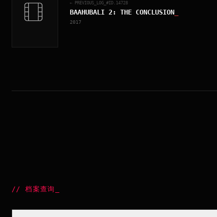
← PREVIOUS_LOG_#ID.
14728
BAAHUBALI 2: THE CONCLUSION
_
2017
//
档案查询
_