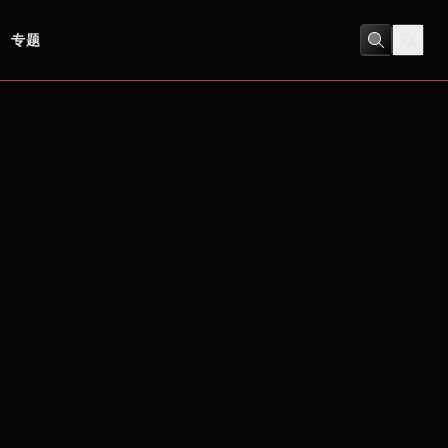
专题
劇情
/
動作