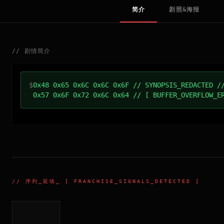
简介
剧照&海报
//
剧情简介
$
0x48 0x65 0x6C 0x6C 0x6F // SYNOPSIS_REDACTED /
0x57 0x6F 0x72 0x6C 0x64 // [ BUFFER_OVERFLOW_E
//
序列_延续
_ [ FRANCHISE_SIGNALS_DETECTED ]