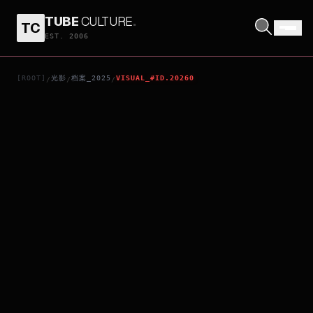
TUBE
CULTURE
.
TC
THE SHADOW'S EDGE
EST. 2006
[ROOT]
光影
档案_2025
VISUAL_#ID.20260
/
/
/