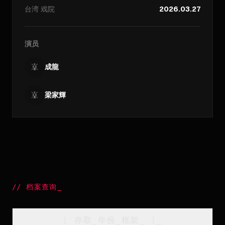
台湾
戏院
2026.03.27
演员
成龍
梁家輝
//
档案查询
_
[
存取_年份_框架
_
]_