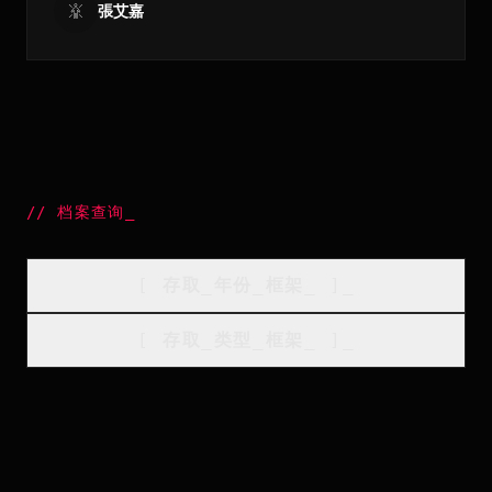
張艾嘉
//
档案查询
_
[
存取_年份_框架
_
]_
[
存取_类型_框架
_
]_