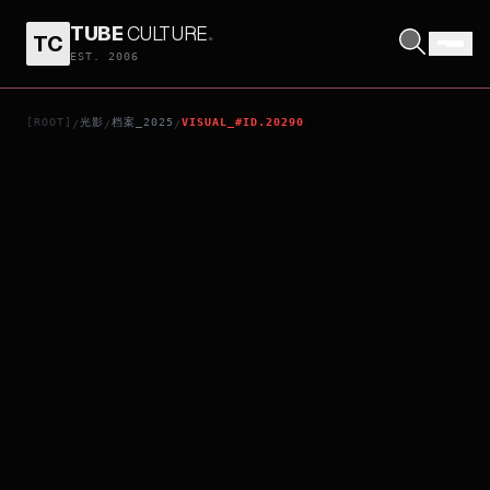
TUBE
CULTURE
.
TC
MOON THE PANDA
EST. 2006
[ROOT]
光影
档案_2025
VISUAL_#ID.20290
/
/
/