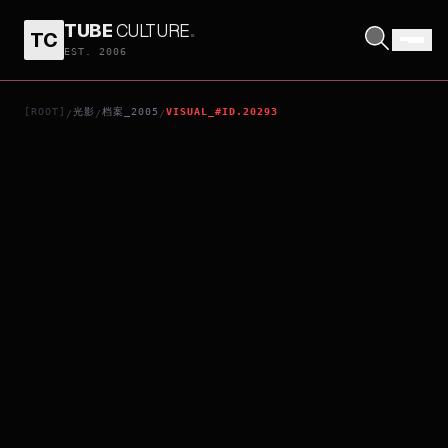
TUBE
CULTURE
.
TC
TURTLES SWIM FASTER THAN EXPECTED
EST. 2006
[ROOT]
光影
档案_2005
VISUAL_#ID.20293
/
/
/