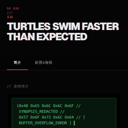
90 分钟
///
喜劇
TURTLES SWIM FASTER
THAN EXPECTED
简介
剧照&海报
//
剧情简介
$
0x48 0x65 0x6C 0x6C 0x6F //
SYNOPSIS_REDACTED //
0x57 0x6F 0x72 0x6C 0x64 // [
BUFFER_OVERFLOW_ERROR ]