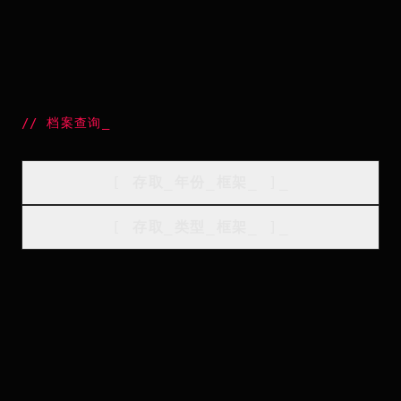
//
档案查询
_
[
存取_年份_框架
_
]_
[
存取_类型_框架
_
]_