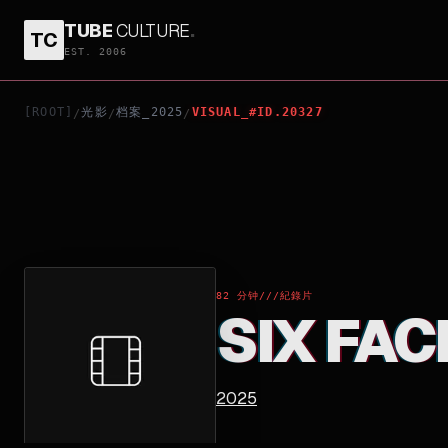
TUBE
CULTURE
.
TC
SIX FACES: KYOGEN, A LIFE ON STAGE
EST. 2006
[ROOT]
光影
档案_2025
VISUAL_#ID.20327
/
/
/
82 分钟
///
紀錄片
SIX FAC
2025