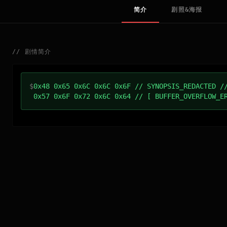
简介
剧照&海报
//
剧情简介
$
0x48 0x65 0x6C 0x6C 0x6F // SYNOPSIS_REDACTED /
0x57 0x6F 0x72 0x6C 0x64 // [ BUFFER_OVERFLOW_E