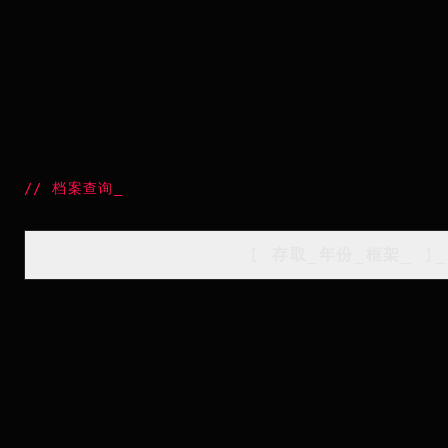
//
档案查询
_
[
存取_年份_框架
_
]_