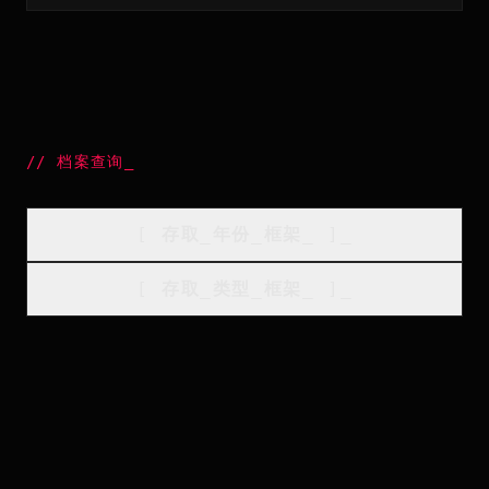
//
档案查询
_
[
存取_年份_框架
_
]_
[
存取_类型_框架
_
]_