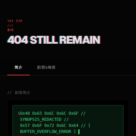
103 分钟
///
劇情
404 STILL REMAIN
简介
剧照&海报
//
剧情简介
$
0x48 0x65 0x6C 0x6C 0x6F //
SYNOPSIS_REDACTED //
0x57 0x6F 0x72 0x6C 0x64 // [
BUFFER_OVERFLOW_ERROR ]