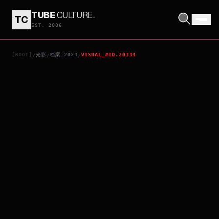
TUBE
CULTURE
.
TC
404 STILL REMAIN
EST. 2006
[ROOT]
光影
档案_2024
VISUAL_#ID.20334
/
/
/