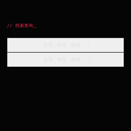
//
档案查询
_
[
存取_年份_框架
_
]_
[
存取_类型_框架
_
]_