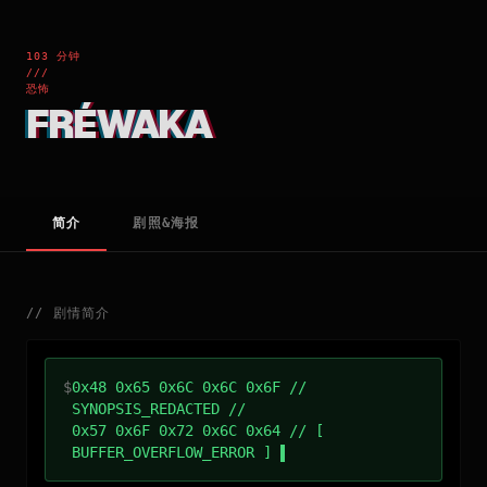
103 分钟
///
恐怖
FRÉWAKA
简介
剧照&海报
//
剧情简介
$
0x48 0x65 0x6C 0x6C 0x6F //
SYNOPSIS_REDACTED //
0x57 0x6F 0x72 0x6C 0x64 // [
BUFFER_OVERFLOW_ERROR ]