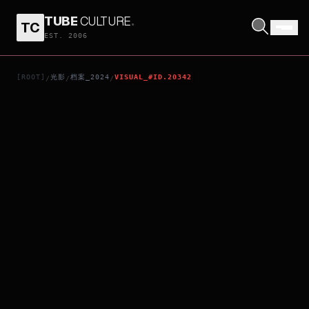
TUBE
CULTURE
.
TC
FRÉWAKA
EST. 2006
[ROOT]
光影
档案_2024
VISUAL_#ID.20342
/
/
/