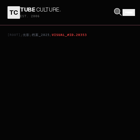
TUBE
CULTURE
.
TC
AOSHO! VOICES IN BLOOM
EST. 2006
[ROOT]
光影
档案_2025
VISUAL_#ID.20353
/
/
/