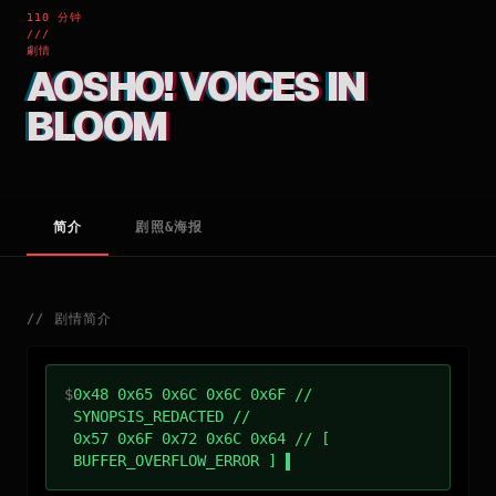
110 分钟
///
劇情
AOSHO! VOICES IN
BLOOM
简介
剧照&海报
//
剧情简介
$
0x48 0x65 0x6C 0x6C 0x6F //
SYNOPSIS_REDACTED //
0x57 0x6F 0x72 0x6C 0x64 // [
BUFFER_OVERFLOW_ERROR ]