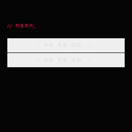
//
档案查询
_
[
存取_年份_框架
_
]_
[
存取_类型_框架
_
]_